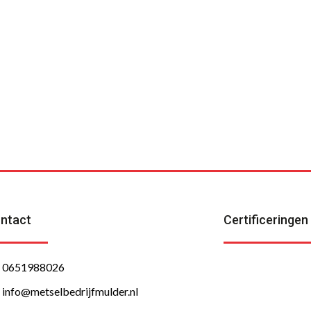
akmanschap
 kan
ntact
Certificeringen
0651988026
info@metselbedrijfmulder.nl