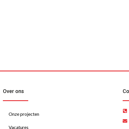
Benieuwd wat ons v
voor uw bouwproject
betekenen?
Over ons
Co
Onze projecten
Vacatures