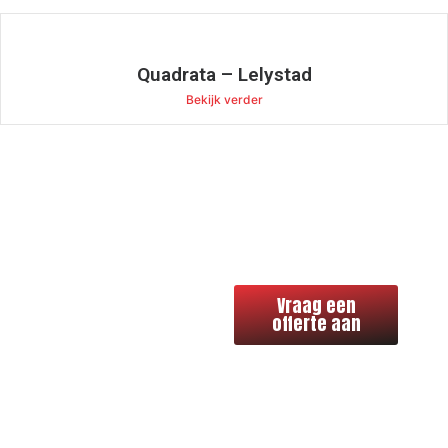
Quadrata – Lelystad
Bekijk verder
Benieuwd
Vraag een
wat ons
offerte aan
vakmanschap
voor uw
bouwproject