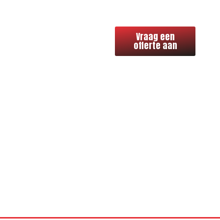
Benieuwd
Vraag een
wat ons
offerte aan
vakmanschap
voor uw
bouwproject
kan
betekenen?