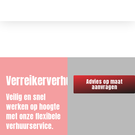
Verreikerverhuur
Verreikerverhuur
Advies op maat
aanvragen
Veilig en snel
werken op hoogte
met onze flexibele
verhuurservice.