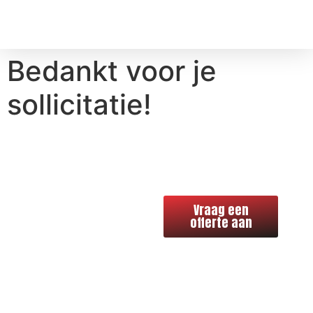
Bedankt voor je
sollicitatie!
Benieuwd
Vraag een
wat ons
offerte aan
vakmanschap
voor uw
bouwproject